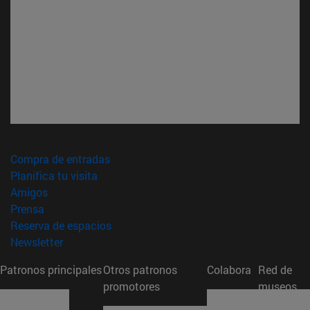
(abre en nueva ventana)
Compra de entradas
(abre en nueva ventana)
Planifica tu visita
(abre en nueva ventana)
Amigos
(abre en nueva ventana)
Prensa
(abre en nueva ventana)
Reserva de espacios
(abre en nueva ventana)
Newsletter
Patronos principales
Otros patronos
Colabora
Red de
promotores
museos