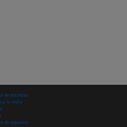
(abre en nueva ventana)
a de entradas
(abre en nueva ventana)
ica tu visita
(abre en nueva ventana)
s
(abre en nueva ventana)
a
(abre en nueva ventana)
va de espacios