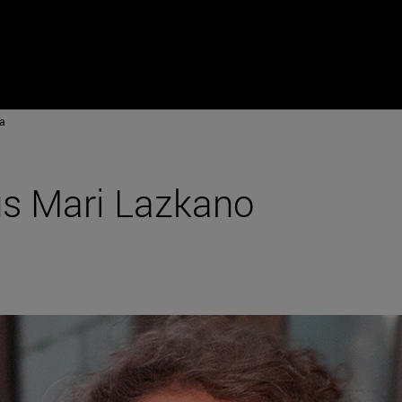
a
us Mari Lazkano