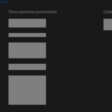
(abre en nueva ventana)
tter
Otros patronos promotores
Cola