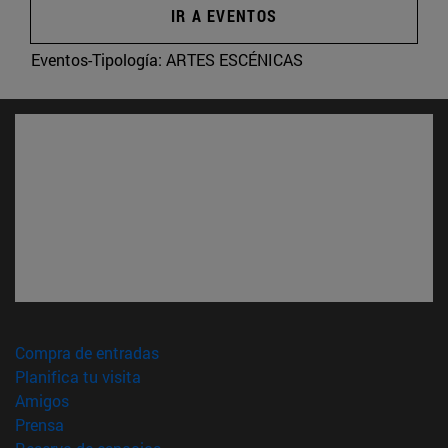
IR A EVENTOS
Eventos-Tipología:
ARTES ESCÉNICAS
(abre en nueva ventana)
Compra de entradas
(abre en nueva ventana)
Planifica tu visita
(abre en nueva ventana)
Amigos
(abre en nueva ventana)
Prensa
(abre en nueva ventana)