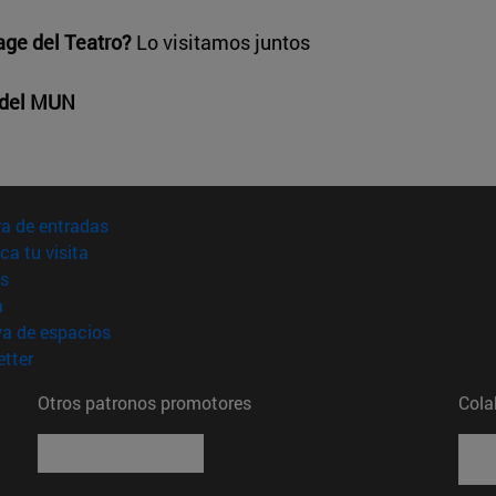
age del Teatro?
Lo visitamos juntos
a del MUN
(abre en nueva ventana)
a de entradas
(abre en nueva ventana)
ica tu visita
(abre en nueva ventana)
s
(abre en nueva ventana)
a
(abre en nueva ventana)
va de espacios
(abre en nueva ventana)
tter
Otros patronos promotores
Cola