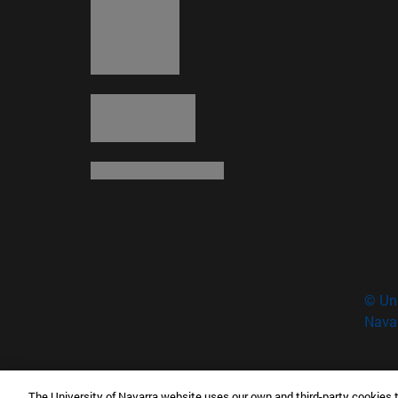
© Uni
Nava
The University of Navarra website uses our own and third-party cookies 