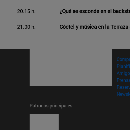
20.15 h.
¿Qué se esconde en el backst
21.00 h.
Cóctel y música en la Terraz
Compr
Planif
Amigo
Prens
Reser
Newsle
Patronos principales