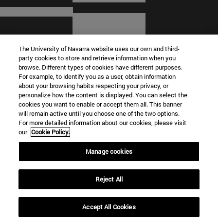
The University of Navarra website uses our own and third-
party cookies to store and retrieve information when you
browse. Different types of cookies have different purposes.
For example, to identify you as a user, obtain information
about your browsing habits respecting your privacy, or
© Universidad de Navarra
personalize how the content is displayed. You can select the
cookies you want to enable or accept them all. This banner
Información legal
will remain active until you choose one of the two options.
For more detailed information about our cookies, please visit
Términos y condiciones
our
Cookie Policy.
Accesibilidad
Configuración de cookies
Manage cookies
Localizador de campus
Reject All
Accept All Cookies