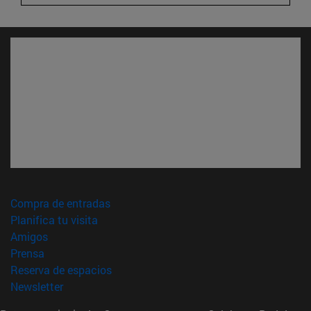
(abre en nueva ventana)
Compra de entradas
(abre en nueva ventana)
Planifica tu visita
(abre en nueva ventana)
Amigos
(abre en nueva ventana)
Prensa
(abre en nueva ventana)
Reserva de espacios
(abre en nueva ventana)
Newsletter