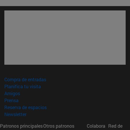
(abre en nueva ventana)
Compra de entradas
(abre en nueva ventana)
Planifica tu visita
(abre en nueva ventana)
Amigos
(abre en nueva ventana)
Prensa
(abre en nueva ventana)
Reserva de espacios
(abre en nueva ventana)
Newsletter
Patronos principales
Otros patronos
Colabora
Red de