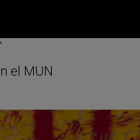
a
en el MUN