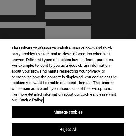
The University of Navarra website uses our own and third-
party cookies to store and retrieve information when you
browse. Different types of cookies have different purposes.
For example, to identify you as a user, obtain information
about your browsing habits respecting your privacy, or
© Universidad de Navarra
personalize how the content is displayed. You can select the
cookies you want to enable or accept them all. This banner
Información legal
will remain active until you choose one of the two options.
For more detailed information about our cookies, please visit
Términos y condiciones
our
Cookie Policy.
Accesibilidad
Configuración de cookies
Manage cookies
Localizador de campus
Reject All