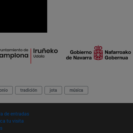
onio
tradición
jota
música
(abre en nueva ventana)
a de entradas
(abre en nueva ventana)
ica tu visita
(abre en nueva ventana)
s