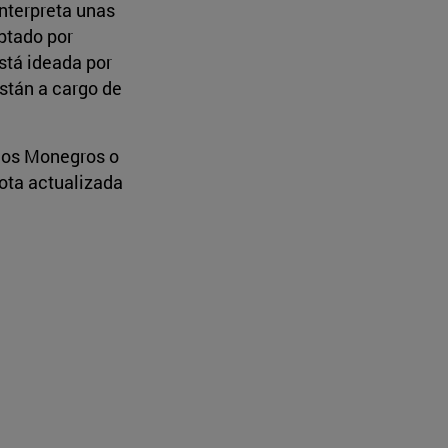
interpreta unas
optado por
está ideada por
están a cargo de
 los Monegros o
jota actualizada