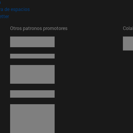
(abre en nueva ventana)
a
(abre en nueva ventana)
va de espacios
(abre en nueva ventana)
tter
Otros patronos promotores
Cola