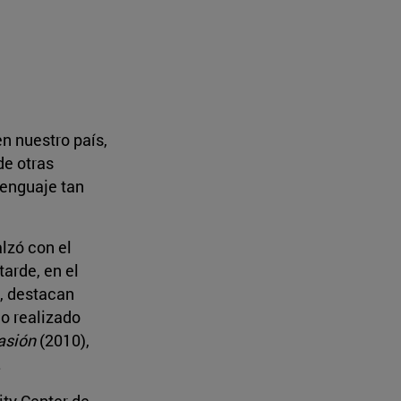
n nuestro país,
de otras
lenguaje tan
alzó con el
arde, en el
s, destacan
o realizado
asión
(2010),
.
ity Center de