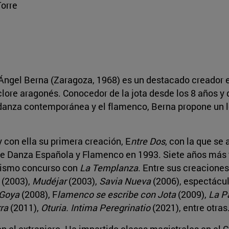
orre
Ángel Berna (Zaragoza, 1968) es un destacado creador e
clore aragonés. Conocedor de la jota desde los 8 años y 
la danza contemporánea y el flamenco, Berna propone un 
 con ella su primera creación, E
ntre Dos
, con la que se 
de Danza Española y Flamenco en 1993. Siete años más t
 mismo concurso con
La Templanza
. Entre sus creacione
(2003),
Mudéjar
(2003),
Savia Nueva
(2006), espectácul
Goya
(2008), F
lamenco se escribe con Jota
(2009),
La P
ra
(2011),
Oturia. Intima Peregrinatio
(2021), entre otras
n el extranjero. Ha impartido clases magistrales en el C