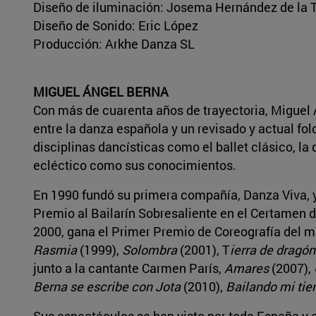
Diseño de iluminación: Josema Hernández de la T
Diseño de Sonido: Eric López
Producción: Arkhe Danza SL
MIGUEL ÁNGEL BERNA
Con más de cuarenta años de trayectoria, Miguel 
entre la danza española y un revisado y actual fol
disciplinas dancísticas como el ballet clásico, 
ecléctico como sus conocimientos.
En 1990 fundó su primera compañía, Danza Viva, y
Premio al Bailarín Sobresaliente en el Certamen 
2000, gana el Primer Premio de Coreografía del
Rasmia
(1999),
Solombra
(2001), T
ierra de dragón
junto a la cantante Carmen París,
Amares
(2007),
Berna se escribe con Jota
(2010),
Bailando mi tier
Sus espectáculos se han visto por toda España y e