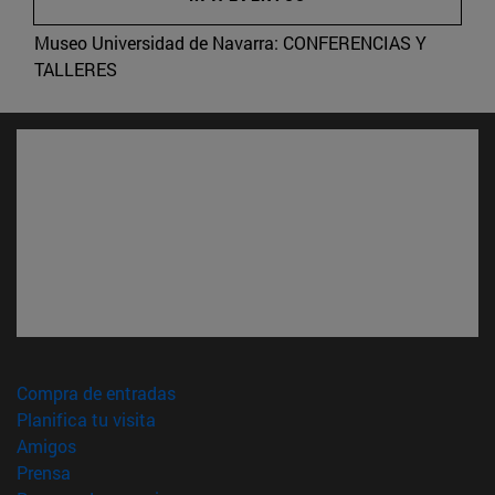
Museo Universidad de Navarra:
CONFERENCIAS Y
TALLERES
(abre en nueva ventana)
Compra de entradas
(abre en nueva ventana)
Planifica tu visita
(abre en nueva ventana)
Amigos
(abre en nueva ventana)
Prensa