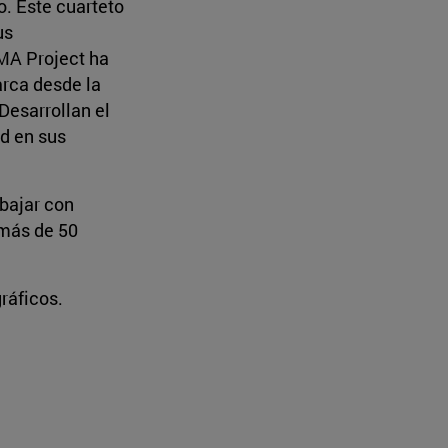
o. Este cuarteto
us
MA Project ha
arca desde la
Desarrollan el
ad en sus
abajar con
 más de 50
ráficos.