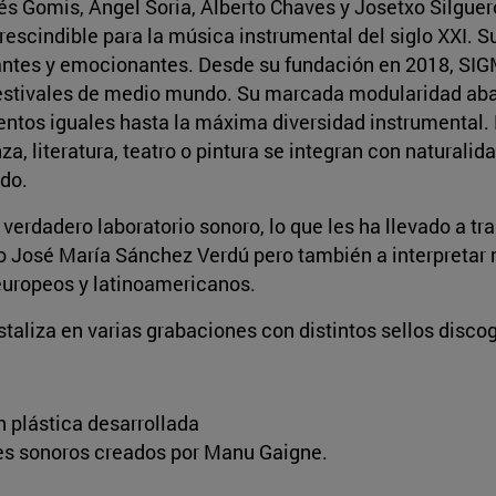
s Gomis, Ángel Soria, Alberto Chaves y Josetxo Silguer
escindible para la música instrumental del siglo XXI. S
antes y emocionantes. Desde su fundación en 2018, SIG
 festivales de medio mundo. Su marcada modularidad ab
tos iguales hasta la máxima diversidad instrumental. 
za, literatura, teatro o pintura se integran con naturalid
do.
rdadero laboratorio sonoro, lo que les ha llevado a tr
 José María Sánchez Verdú pero también a interpretar
europeos y latinoamericanos.
taliza en varias grabaciones con distintos sellos discog
n plástica desarrollada
jes sonoros creados por Manu Gaigne.