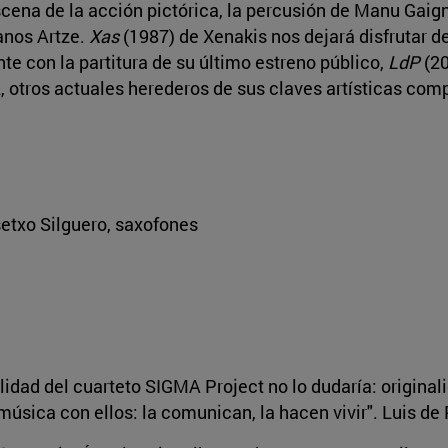
ena de la acción pictórica, la percusión de Manu Gaign
anos Artze.
Xas
(1987) de Xenakis nos dejará disfrutar de 
te con la partitura de su último estreno público,
LdP
(20
 otros actuales herederos de sus claves artísticas comp
setxo Silguero, saxofones
lidad del cuarteto SIGMA Project no lo dudaría: original
 música con ellos: la comunican, la hacen vivir". Luis de