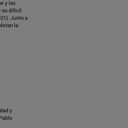
e y las
su difícil
21). Junto a
letan la
idad y
 Pablo