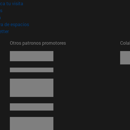
(abre en nueva ventana)
ica tu visita
(abre en nueva ventana)
s
(abre en nueva ventana)
a
(abre en nueva ventana)
va de espacios
(abre en nueva ventana)
tter
Otros patronos promotores
Cola