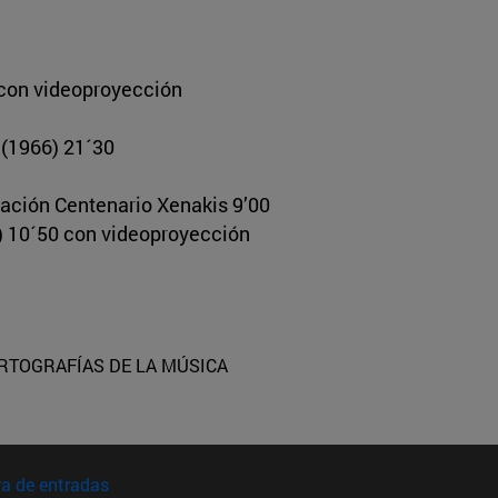
 con videoproyección
 (1966) 21´30
ración Centenario Xenakis 9’00
84) 10´50 con videoproyección
RTOGRAFÍAS DE LA MÚSICA
(abre en nueva ventana)
a de entradas