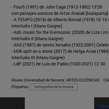
- Four5 (1991) de John Cage (1912-1992) 13’20
con paisajes sonoros de Artze Anaiak [txalaparta]
- A TEMPO (2018) de Alberto Bernal (1978) 15´15
Interludio I (Manu Gaigne)
- Ash, music for the Eremozoic (2020) de Liza Lim
Interludio II (Manu Gaigne)
- XAS (1987) de Iannis Xenakis (1922-2001) Celeb
- Milk spilt on a stone (2017) de Helga Arias (19
Interludio III (Manu Gaigne)
- LdP (2021) de Luis de Pablo (1930-2021) 12´30
Museo Universidad de Navarra:
ARTES ESCÉNICAS
CA
Etiquetas:
Cartografías de la música
Compr