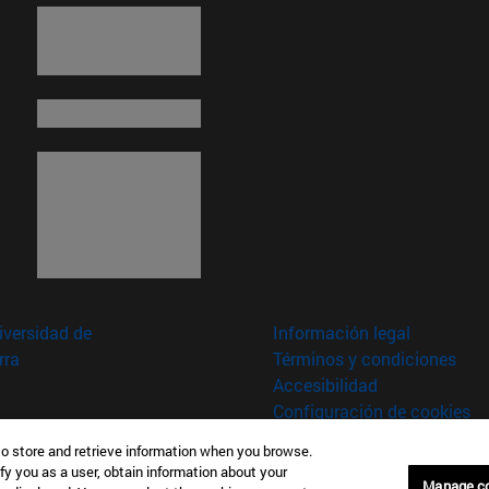
MINGO
ra fugit.
us Mari Lazkano
3/2026
versidad de
Información legal
8/2026
rra
Términos y condiciones
Accesibilidad
Configuración de cookies
to store and retrieve information when you browse.
fy you as a user, obtain information about your
aña
Manage c