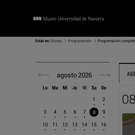
Estás en:
Museo
Programación
Programación complet
AG
agosto 2026
Ir al mes anterior
Ir al mes sigu
Lu
Ma
Mi
Ju
Vi
Sa
Do
08
1
2
3
4
5
6
7
9
8
10
11
12
13
14
15
16