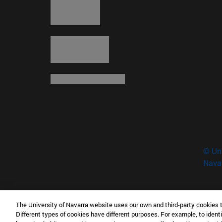
DO
Natu
Jes
17/0
© Uni
16/0
Nava
The University of Navarra website uses our own and third-party cookies 
Museo Universidad de Navarra
Different types of cookies have different purposes. For example, to identi
Campus Universitario s/n 31009 Pamplona Esp