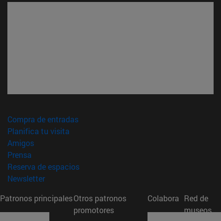
(abre en nueva ventana)
Compra de entradas
(abre en nueva ventana)
Planifica tu visita
(abre en nueva ventana)
Amigos
(abre en nueva ventana)
Prensa
(abre en nueva ventana)
Reserva de espacios
(abre en nueva ventana)
Newsletter
Patronos principales
Otros patronos
Colabora
Red de
promotores
museos