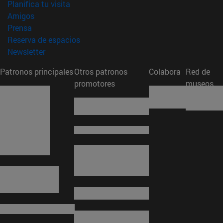
(abre en nueva ventana)
Planifica tu visita
(abre en nueva ventana)
Amigos
(abre en nueva ventana)
Prensa
(abre en nueva ventana)
Reserva de espacios
(abre en nueva ventana)
Newsletter
Patronos principales
Otros patronos
Colabora
Red de
promotores
museos