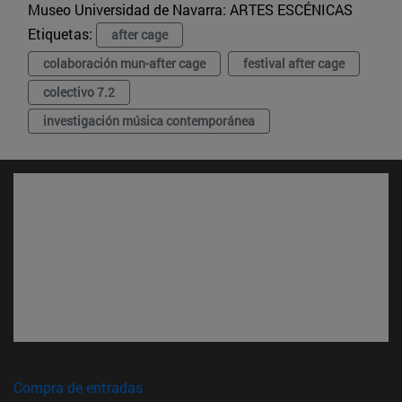
Museo Universidad de Navarra:
ARTES ESCÉNICAS
Etiquetas:
after cage
colaboración mun-after cage
festival after cage
colectivo 7.2
investigación música contemporánea
(abre en nueva ventana)
Compra de entradas