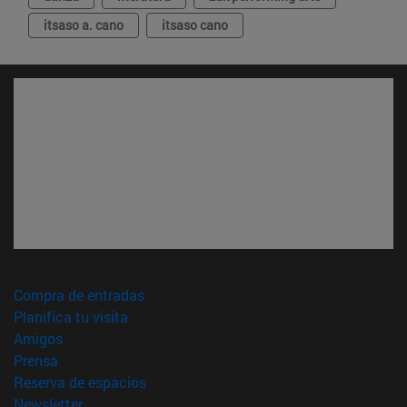
itsaso a. cano
itsaso cano
(abre en nueva ventana)
Compra de entradas
(abre en nueva ventana)
Planifica tu visita
(abre en nueva ventana)
Amigos
(abre en nueva ventana)
Prensa
(abre en nueva ventana)
Reserva de espacios
(abre en nueva ventana)
Newsletter