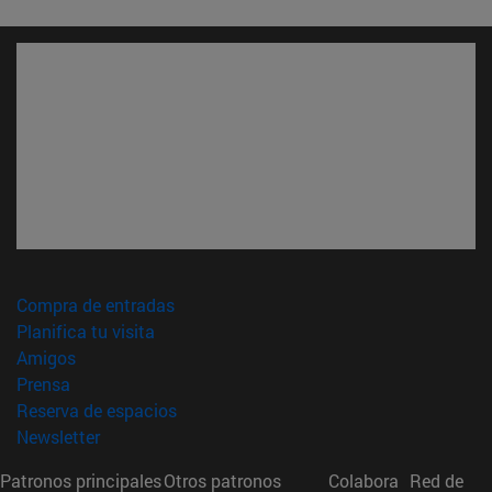
(abre en nueva ventana)
Compra de entradas
(abre en nueva ventana)
Planifica tu visita
(abre en nueva ventana)
Amigos
(abre en nueva ventana)
Prensa
(abre en nueva ventana)
Reserva de espacios
(abre en nueva ventana)
Newsletter
Patronos principales
Otros patronos
Colabora
Red de