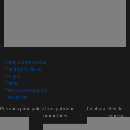
(abre en nueva ventana)
Compra de entradas
(abre en nueva ventana)
Planifica tu visita
(abre en nueva ventana)
Amigos
(abre en nueva ventana)
Prensa
(abre en nueva ventana)
Reserva de espacios
(abre en nueva ventana)
Newsletter
Patronos principales
Otros patronos
Colabora
Red de
promotores
museos