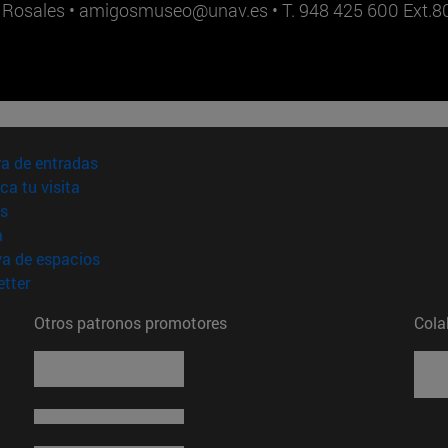
 Rosales •
amigosmuseo@unav.es
• T. 948 425 600 Ext.
(abre en nueva ventana)
a de entradas
(abre en nueva ventana)
ica tu visita
(abre en nueva ventana)
s
(abre en nueva ventana)
a
(abre en nueva ventana)
va de espacios
(abre en nueva ventana)
tter
Otros patronos promotores
Cola