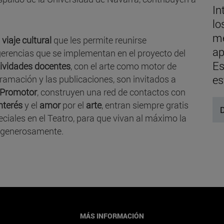
In
lo
me
 viaje cultural
que les permite reunirse
ap
gerencias que se implementan en el proyecto del
Es
ividades docentes
, con el arte como motor de
es
gramación y las publicaciones, son invitados a
o Promotor
, construyen una red de contactos con
nterés
y el
amor
por el
arte
, entran siempre gratis
D
iales en el Teatro, para que vivan al máximo la
 generosamente.
MÁS INFORMACIÓN