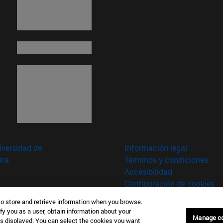
versidad de
Información legal
rra
Términos y condiciones
Accesibilidad
Configuración de cookies
to store and retrieve information when you browse.
fy you as a user, obtain information about your
aña
Manage c
is displayed. You can select the cookies you want