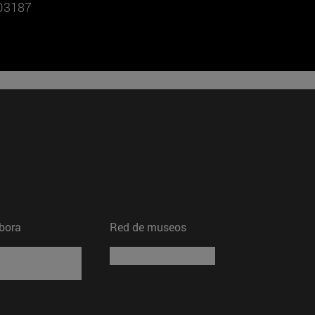
803187
bora
Red de museos