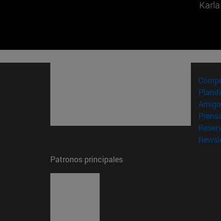
Karla
Compr
Planif
Amigo
Prens
Reser
Newsle
Patronos principales