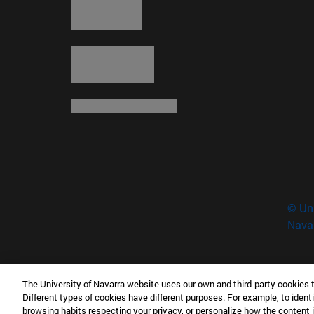
© Uni
Nava
The University of Navarra website uses our own and third-party cookies 
Museo Universidad de Navarra
Different types of cookies have different purposes. For example, to identi
Campus Universitario s/n 31009 Pamplona Esp
browsing habits respecting your privacy, or personalize how the content 