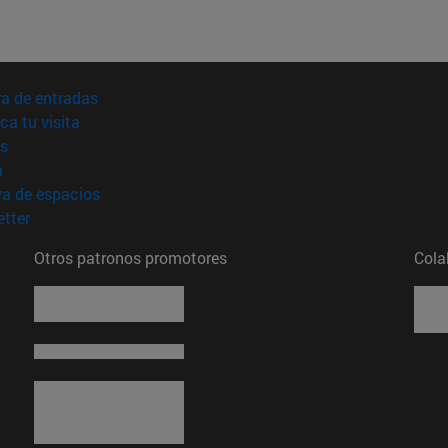
(abre en nueva ventana)
a de entradas
(abre en nueva ventana)
ica tu visita
(abre en nueva ventana)
s
(abre en nueva ventana)
a
(abre en nueva ventana)
va de espacios
(abre en nueva ventana)
tter
Otros patronos promotores
Cola