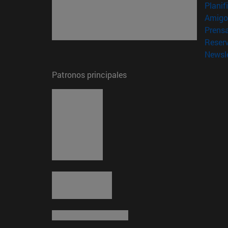
Planif
Amigo
Prens
Reser
Newsle
Patronos principales