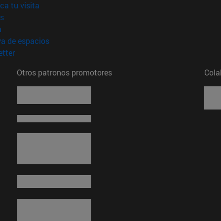
(abre en nueva ventana)
ica tu visita
(abre en nueva ventana)
s
(abre en nueva ventana)
a
(abre en nueva ventana)
va de espacios
(abre en nueva ventana)
tter
Otros patronos promotores
Cola