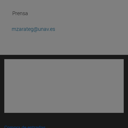
Prensa
mzarateg@unav.es
(abre en nueva ventana)
Compra de entradas