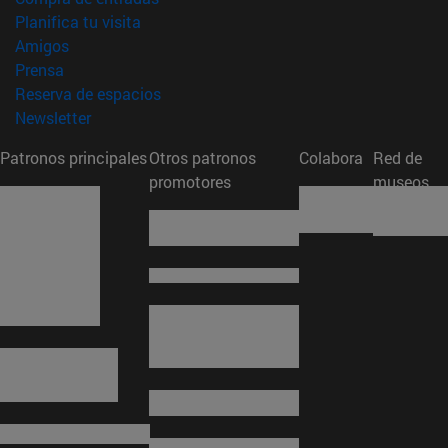
(abre en nueva ventana)
Planifica tu visita
(abre en nueva ventana)
Amigos
(abre en nueva ventana)
Prensa
(abre en nueva ventana)
Reserva de espacios
(abre en nueva ventana)
Newsletter
Patronos principales
Otros patronos
Colabora
Red de
promotores
museos