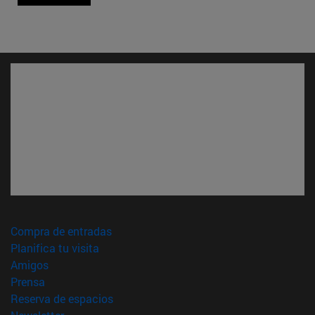
(abre en nueva ventana)
Compra de entradas
(abre en nueva ventana)
Planifica tu visita
(abre en nueva ventana)
Amigos
(abre en nueva ventana)
Prensa
(abre en nueva ventana)
Reserva de espacios
(abre en nueva ventana)