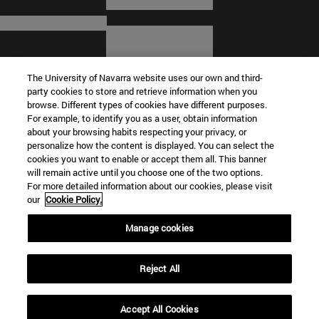
The University of Navarra website uses our own and third-
party cookies to store and retrieve information when you
browse. Different types of cookies have different purposes.
For example, to identify you as a user, obtain information
about your browsing habits respecting your privacy, or
© Universidad de Navarra
personalize how the content is displayed. You can select the
cookies you want to enable or accept them all. This banner
Información legal
will remain active until you choose one of the two options.
For more detailed information about our cookies, please visit
Términos y condiciones
our
Cookie Policy.
Accesibilidad
Configuración de cookies
Manage cookies
Localizador de campus
Reject All
Accept All Cookies