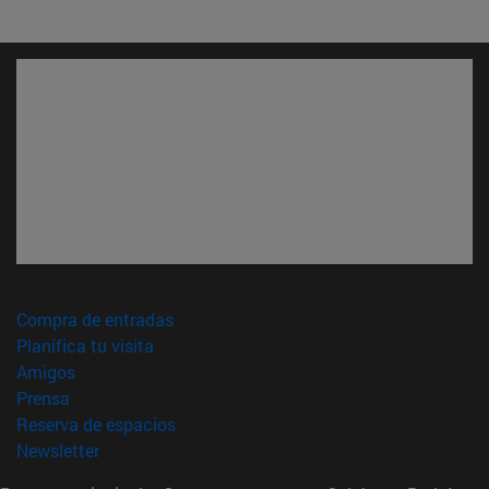
(abre en nueva ventana)
Compra de entradas
(abre en nueva ventana)
Planifica tu visita
(abre en nueva ventana)
Amigos
(abre en nueva ventana)
Prensa
(abre en nueva ventana)
Reserva de espacios
(abre en nueva ventana)
Newsletter