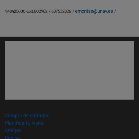
emontse@unav.es
948425600-Ext.802962 / 637532826 /
/
(abre en nueva ventana)
Compra de entradas
(abre en nueva ventana)
Planifica tu visita
(abre en nueva ventana)
Amigos
(abre en nueva ventana)
Prensa