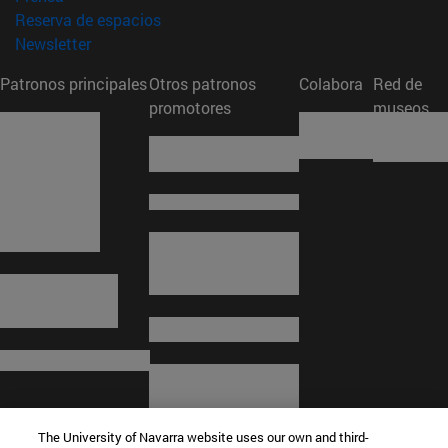
(abre en nueva ventana)
Reserva de espacios
(abre en nueva ventana)
Newsletter
Patronos principales
Otros patronos
Colabora
Red de
promotores
museos
The University of Navarra website uses our own and third-