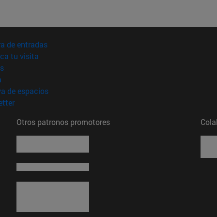
(abre en nueva ventana)
a de entradas
(abre en nueva ventana)
ica tu visita
(abre en nueva ventana)
s
(abre en nueva ventana)
a
(abre en nueva ventana)
va de espacios
(abre en nueva ventana)
tter
Otros patronos promotores
Cola