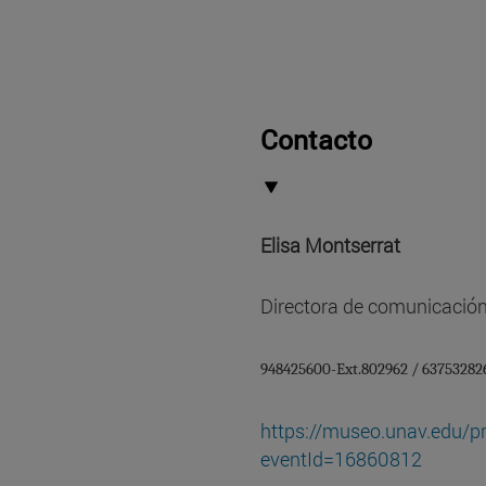
Contacto
Elisa Montserrat
Directora de comunicació
948425600-Ext.802962 / 63753282
https://museo.unav.edu/p
eventId=16860812