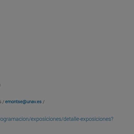
n
emontse@unav.es
6 /
/
rogramacion/exposiciones/detalle-exposiciones?