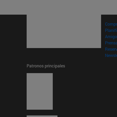
Compr
Planif
Amigo
Prens
Reser
Newsle
Patronos principales