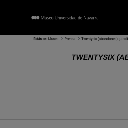
Estás en:
Museo
Prensa
Twentysix (abandoned) gasoli
TWENTYSIX (A