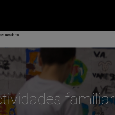
des familiares
tividades familia