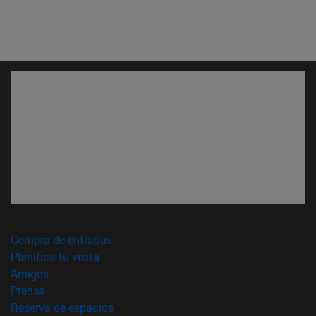
(abre en nueva ventana)
Compra de entradas
(abre en nueva ventana)
Planifica tu visita
(abre en nueva ventana)
Amigos
(abre en nueva ventana)
Prensa
(abre en nueva ventana)
Reserva de espacios