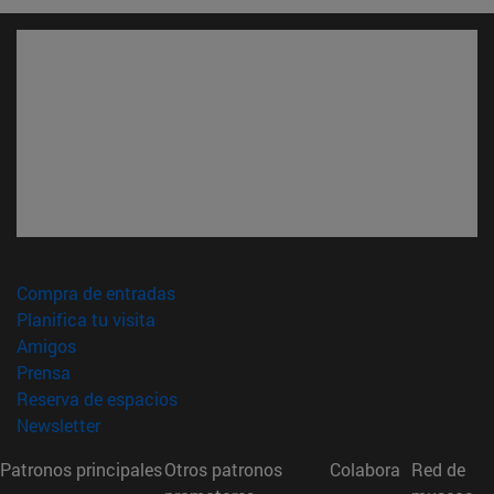
(abre en nueva ventana)
Compra de entradas
(abre en nueva ventana)
Planifica tu visita
(abre en nueva ventana)
Amigos
(abre en nueva ventana)
Prensa
(abre en nueva ventana)
Reserva de espacios
(abre en nueva ventana)
Newsletter
Patronos principales
Otros patronos
Colabora
Red de