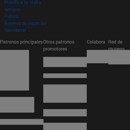
(abre en nueva ventana)
Planifica tu visita
(abre en nueva ventana)
Amigos
(abre en nueva ventana)
Prensa
(abre en nueva ventana)
Reserva de espacios
(abre en nueva ventana)
Newsletter
Patronos principales
Otros patronos
Colabora
Red de
promotores
museos