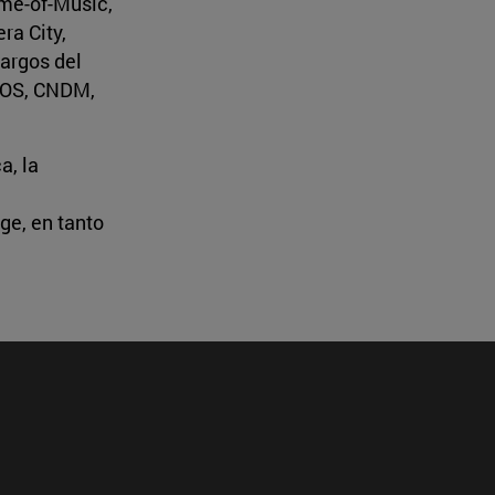
ime-of-Music,
ra City,
cargos del
AEOS, CNDM,
a, la
ge, en tanto