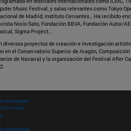
 programada en festivales internacionales como ICMC, T
ter Music Festival, y salas relevantes como Tokyo Ope
Nacional de Madrid, instituto Cervantes… Ha recibido en
itarrista Norio Sato, Fundación BBVA, Fundación Autor/
sical, Sigma Project…
 diversos proyectos de creación e investigación artístic
 en el Conservatorio Superior de Aragón, Composición
erior de Navarra) y la organización del Festival After Ca
2.
(abre en nueva ventana)
a de entradas
(abre en nueva ventana)
ica tu visita
(abre en nueva ventana)
s
(abre en nueva ventana)
a
(abre en nueva ventana)
va de espacios