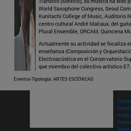
Transitio (México), su música ha sido
World Saxophone Congress, Seoul Compu
Kunitachi College of Music, Auditorio 
centro cultural André Malraux, del gu
Plural Ensemble, ORCAM, Quincena Mu
Actualmente su actividad se focaliza en
enseñanza (Composición y Orquestación
Electroacústica en el Conservatorio Sup
que miembro del colectivo artístico E7.
Eventos-Tipología:
ARTES ESCÉNICAS
Compr
Planif
Amigo
Prens
Reser