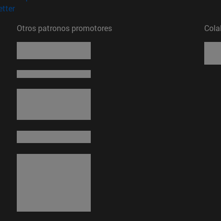
(abre en nueva ventana)
tter
Otros patronos promotores
Cola