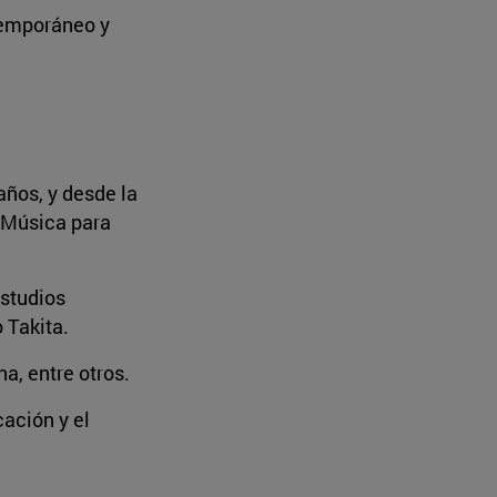
temporáneo y
ños, y desde la
e Música para
estudios
 Takita.
a, entre otros.
ación y el