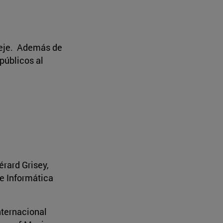
eleje. Además de
públicos al
rard Grisey,
e Informática
nternacional