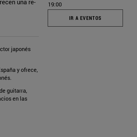
recen una re-
19:00
IR A EVENTOS
ector japonés
España y ofrece,
onés.
de guitarra,
acios en las