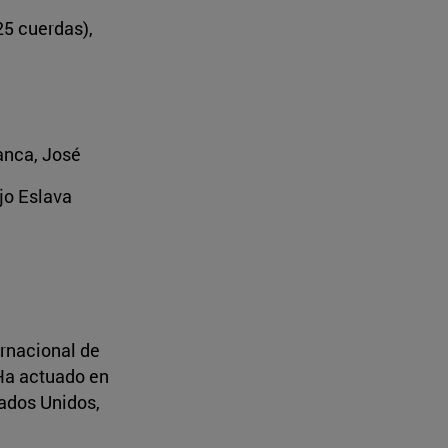
25 cuerdas),
anca, José
jo Eslava
ernacional de
 Ha actuado en
tados Unidos,