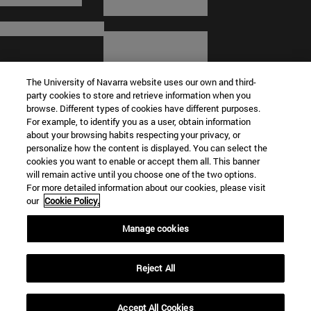
The University of Navarra website uses our own and third-
party cookies to store and retrieve information when you
browse. Different types of cookies have different purposes.
For example, to identify you as a user, obtain information
about your browsing habits respecting your privacy, or
© Universidad de Navarra
personalize how the content is displayed. You can select the
cookies you want to enable or accept them all. This banner
Información legal
will remain active until you choose one of the two options.
For more detailed information about our cookies, please visit
Términos y condiciones
our
Cookie Policy.
Accesibilidad
Configuración de cookies
Manage cookies
Localizador de campus
Reject All
Accept All Cookies