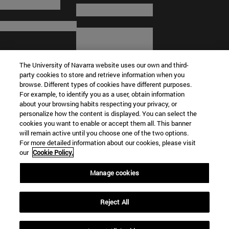
The University of Navarra website uses our own and third-
party cookies to store and retrieve information when you
browse. Different types of cookies have different purposes.
For example, to identify you as a user, obtain information
about your browsing habits respecting your privacy, or
© Universidad de Navarra
personalize how the content is displayed. You can select the
cookies you want to enable or accept them all. This banner
Información legal
will remain active until you choose one of the two options.
For more detailed information about our cookies, please visit
Términos y condiciones
our
Cookie Policy.
Accesibilidad
Configuración de cookies
Manage cookies
Localizador de campus
Reject All