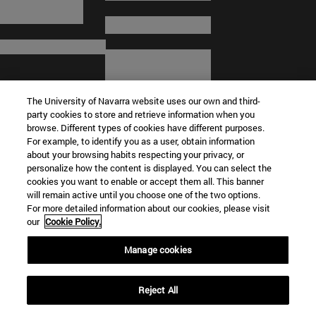
The University of Navarra website uses our own and third-
party cookies to store and retrieve information when you
browse. Different types of cookies have different purposes.
For example, to identify you as a user, obtain information
about your browsing habits respecting your privacy, or
© Universidad de Navarra
personalize how the content is displayed. You can select the
cookies you want to enable or accept them all. This banner
Información legal
will remain active until you choose one of the two options.
For more detailed information about our cookies, please visit
Términos y condiciones
our
Cookie Policy.
Accesibilidad
Configuración de cookies
Manage cookies
Localizador de campus
Reject All