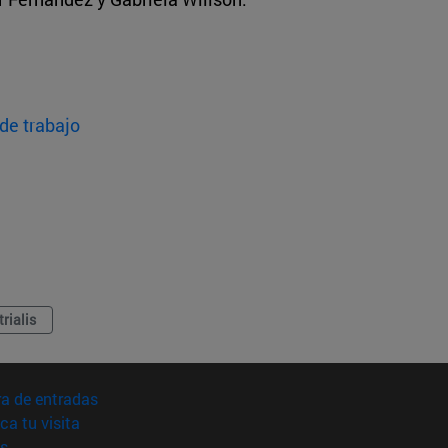
de trabajo
trialis
(abre en nueva ventana)
a de entradas
(abre en nueva ventana)
ica tu visita
(abre en nueva ventana)
s