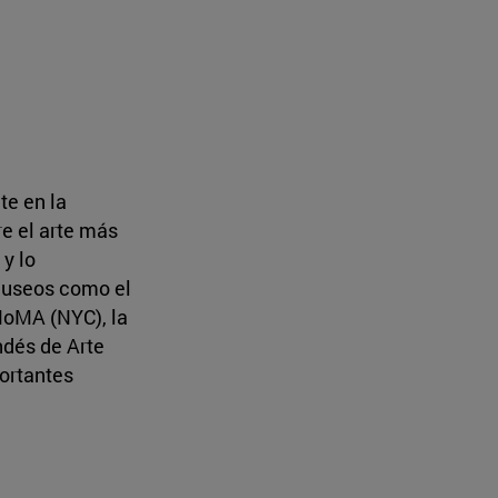
te en la
re el arte más
 y lo
museos como el
 MoMA (NYC), la
ndés de Arte
portantes