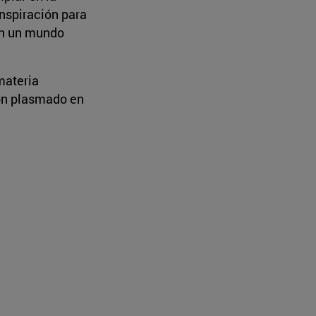
 inspiración para
 en un mundo
materia
ión plasmado en