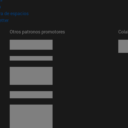
(abre en nueva ventana)
a
(abre en nueva ventana)
va de espacios
(abre en nueva ventana)
tter
Otros patronos promotores
Cola