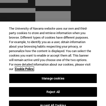
The University of Navarra website uses our own and third-
party cookies to store and retrieve information when you
browse. Different types of cookies have different purposes.
For example, to identify you as a user, obtain information
about your browsing habits respecting your privacy, or
© Universidad de Navarra
personalize how the content is displayed. You can select the
cookies you want to enable or accept them all. This banner
Información legal
will remain active until you choose one of the two options.
For more detailed information about our cookies, please visit
Términos y condiciones
our
Cookie Policy.
Accesibilidad
Configuración de cookies
Manage cookies
Localizador de campus
Reject All
Accept All Cookies