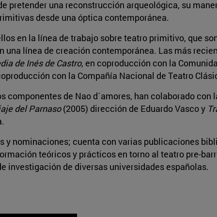
s de pretender una reconstrucción arqueológica, su mane
primitivas desde una óptica contemporánea.
os en la línea de trabajo sobre teatro primitivo, que so
s en una línea de creación contemporánea. Las más recie
edia de Inés de Castro
, en coproducción con la Comunid
 coproducción con la Compañía Nacional de Teatro Clási
 los componentes de Nao d´amores, han colaborado con 
iaje del Parnaso
(2005) dirección de Eduardo Vasco y
Tr
a.
 y nominaciones; cuenta con varias publicaciones bibli
formación teóricos y prácticos en torno al teatro pre-ba
e investigación de diversas universidades españolas.