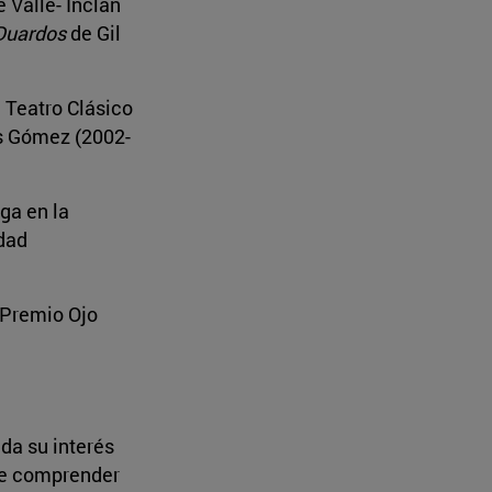
e Valle- Inclán
Duardos
de Gil
e Teatro Clásico
is Gómez (2002-
ga en la
idad
l Premio Ojo
da su interés
 de comprender