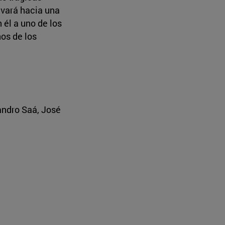
evará hacia una
él a uno de los
os de los
andro Saá, José