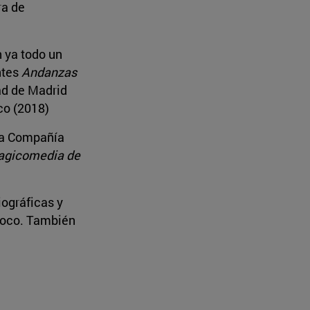
ra de
n ya todo un
ntes
Andanzas
ad de Madrid
co (2018)
la Compañía
agicomedia de
ográficas y
rroco. También