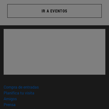
IR A EVENTOS
(abre en nueva ventana)
Compra de entradas
(abre en nueva ventana)
Planifica tu visita
(abre en nueva ventana)
Amigos
(abre en nueva ventana)
Prensa