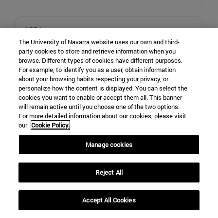
ARPA
The University of Navarra website uses our own and third-
Lucia Mena García
party cookies to store and retrieve information when you
browse. Different types of cookies have different purposes.
For example, to identify you as a user, obtain information
about your browsing habits respecting your privacy, or
PIANO
personalize how the content is displayed. You can select the
Fernando González Castañeda
cookies you want to enable or accept them all. This banner
will remain active until you choose one of the two options.
For more detailed information about our cookies, please visit
our
Cookie Policy.
VIOLINES I
Manage cookies
Aitor García (concertino)
Cristopher Roldán Arguedas
Jesús Mengual
Reject All
Nora Suárez Cibiriáin
Mónica Pérez Abril
Eeva Sofia Pursimo
Accept All Cookies
Jorge Figueroa López
Lucía Ramírez Fernandez