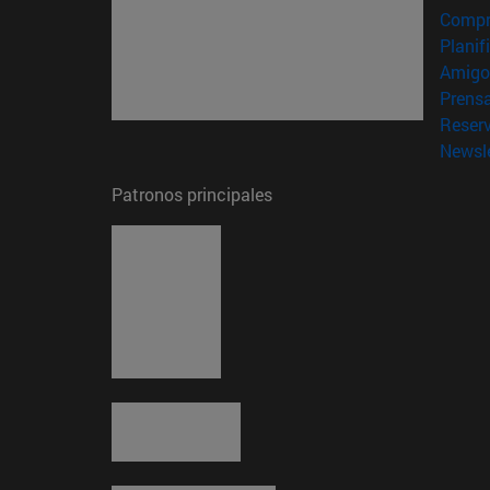
Compr
Planif
Amigo
Prens
Reser
Newsle
Patronos principales