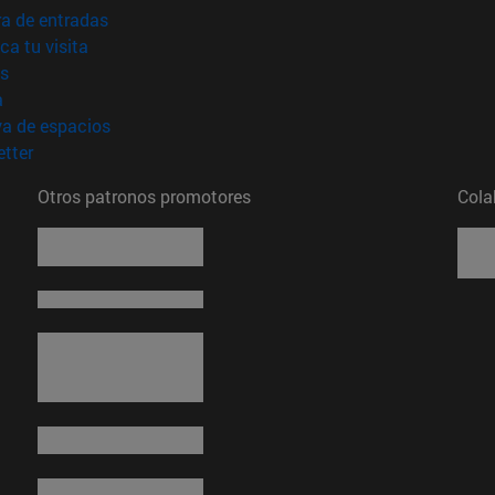
(abre en nueva ventana)
a de entradas
(abre en nueva ventana)
ica tu visita
(abre en nueva ventana)
s
(abre en nueva ventana)
a
(abre en nueva ventana)
va de espacios
(abre en nueva ventana)
tter
Otros patronos promotores
Cola