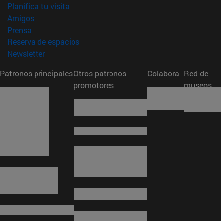
(abre en nueva ventana)
Planifica tu visita
(abre en nueva ventana)
Amigos
(abre en nueva ventana)
Prensa
(abre en nueva ventana)
Reserva de espacios
(abre en nueva ventana)
Newsletter
Patronos principales
Otros patronos
Colabora
Red de
promotores
museos