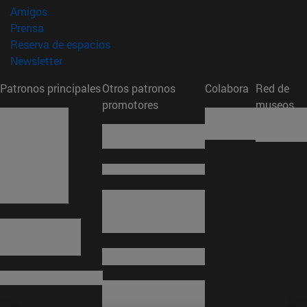
(abre en nueva ventana)
Amigos
(abre en nueva ventana)
Prensa
(abre en nueva ventana)
Reserva de espacios
(abre en nueva ventana)
Newsletter
Patronos principales
Otros patronos
Colabora
Red de
promotores
museos