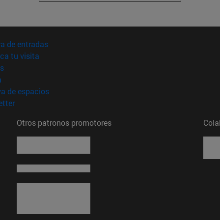
(abre en nueva ventana)
a de entradas
(abre en nueva ventana)
ica tu visita
(abre en nueva ventana)
s
(abre en nueva ventana)
a
(abre en nueva ventana)
va de espacios
(abre en nueva ventana)
tter
Otros patronos promotores
Cola