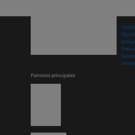
Compr
Planif
Amigo
Prens
Reser
Newsle
Patronos principales