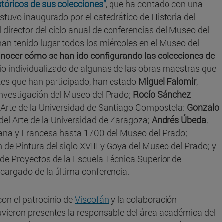
stóricos de sus colecciones”
, que ha contado con una
estuvo inaugurado por el catedrático de Historia del
l director del ciclo anual de conferencias del Museo del
 han tenido lugar todos los miércoles en el Museo del
nocer cómo se han ido configurando las colecciones de
io individualizado de algunas de las obras maestras que
tes que han participado, han estado
Miguel Falomir
,
Investigación del Museo del Prado;
Rocío Sánchez
el Arte de la Universidad de Santiago Compostela;
Gonzalo
 del Arte de la Universidad de Zaragoza;
Andrés Úbeda
,
liana y Francesa hasta 1700 del Museo del Prado;
n de Pintura del siglo XVIII y Goya del Museo del Prado; y
o de Proyectos de la Escuela Técnica Superior de
ncargado de la última conferencia.
con el patrocinio de
Viscofán
y la colaboración
tuvieron presentes la responsable del área académica del