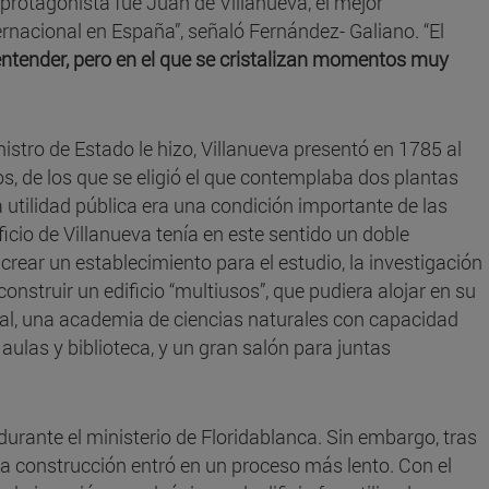
 protagonista fue Juan de Villanueva, el mejor
rnacional en España”, señaló Fernández- Galiano. “El
entender, pero en el que se cristalizan momentos muy
istro de Estado le hizo, Villanueva presentó en 1785 al
s, de los que se eligió el que contemplaba dos plantas
a utilidad pública era una condición importante de las
ificio de Villanueva tenía en este sentido un doble
rear un establecimiento para el estudio, la investigación
 construir un edificio “multiusos”, que pudiera alojar en su
ural, una academia de ciencias naturales con capacidad
aulas y biblioteca, y un gran salón para juntas
urante el ministerio de Floridablanca. Sin embargo, tras
la construcción entró en un proceso más lento. Con el