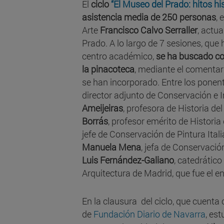
El
ciclo
“El Museo del Prado: hitos hi
asistencia media de 250 personas
, 
Arte
Francisco Calvo Serraller
, actua
Prado. A lo largo de 7 sesiones, que
centro académico,
se ha buscado co
la pinacoteca
, mediante el comentar
se han incorporado. Entre los ponen
director adjunto de Conservación e 
Ameijeiras
, profesora de Historia d
Borrás
, profesor emérito de Historia
jefe de Conservación de Pintura Ita
Manuela Mena
, jefa de Conservació
Luis Fernández-Galiano
, catedrátic
Arquitectura de Madrid, que fue el e
En la clausura del ciclo, que cuenta 
de
Fundación Diario de Navarra
, es