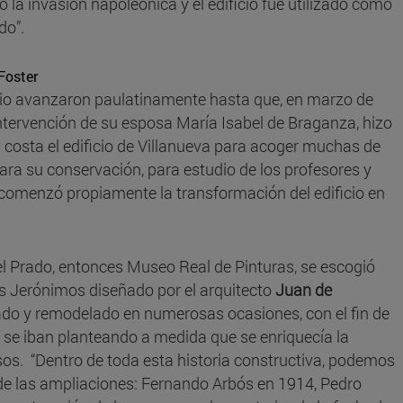
jo la invasión napoleónica y el edificio fue utilizado como
do”.
Foster
ficio avanzaron paulatinamente hasta que, en marzo de
intervención de su esposa María Isabel de Braganza, hizo
u costa el edificio de Villanueva para acoger muchas de
para su conservación, para estudio de los profesores y
comenzó propiamente la transformación del edificio en
l Prado, entonces Museo Real de Pinturas, se escogió
os Jerónimos diseñado por el arquitecto
Juan de
ado y remodelado en numerosas ocasiones, con el fin de
 se iban planteando a medida que se enriquecía la
os. “Dentro de toda esta historia constructiva, podemos
lo de las ampliaciones: Fernando Arbós en 1914, Pedro