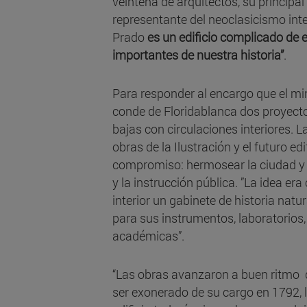
veintena de arquitectos, su principal
representante del neoclasicismo inte
Prado
es un edificio complicado de 
importantes de nuestra historia”
.
Para responder al encargo que el min
conde de Floridablanca dos proyecto
bajas con circulaciones interiores. L
obras de la Ilustración y el futuro ed
compromiso: hermosear la ciudad y c
y la instrucción pública. ”La idea era
interior un gabinete de historia nat
para sus instrumentos, laboratorios, 
académicas”.
“Las obras avanzaron a buen ritmo d
ser exonerado de su cargo en 1792, 