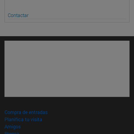
Contactar
(abre en nueva ventana)
Compra de entradas
(abre en nueva ventana)
Planifica tu visita
(abre en nueva ventana)
Amigos
(abre en nueva ventana)
Prensa