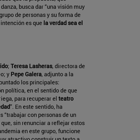
o danza, busca dar “una visión muy
 grupo de personas y su forma de
a intención es que
la verdad sea el
ido
;
Teresa Lasheras
, directora de
o; y
Pepe Galera
, adjunto a la
puntado los principales:
política, en el sentido de que
riega, para recuperar el
teatro
edad
”. En este sentido, ha
es “trabajar con personas de un
que, sin renunciar a reflejar estos
andemia en este grupo, funcione
y atractivo construir un texto a