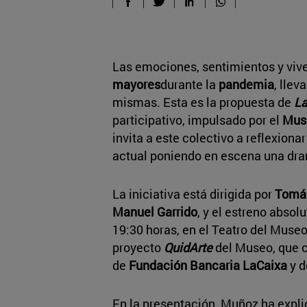
Las emociones, sentimientos y vive
mayores
durante la
pandemia
, llev
mismas. Esta es la propuesta de
La
participativo, impulsado por el
Muse
invita a este colectivo a reflexiona
actual poniendo en escena una dra
La iniciativa está dirigida por
Tomá
Manuel Garrido
, y el estreno absolu
19:30 horas, en el Teatro del Museo
proyecto
QuidArte
del Museo, que 
de
Fundación Bancaria LaCaixa
y d
En la presentación, Muñoz ha expli