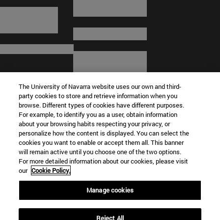
The University of Navarra website uses our own and third-
party cookies to store and retrieve information when you
browse. Different types of cookies have different purposes.
For example, to identify you as a user, obtain information
about your browsing habits respecting your privacy, or
© Universidad de Navarra
personalize how the content is displayed. You can select the
cookies you want to enable or accept them all. This banner
Información legal
will remain active until you choose one of the two options.
For more detailed information about our cookies, please visit
Términos y condiciones
our
Cookie Policy.
Accesibilidad
Configuración de cookies
Manage cookies
Localizador de campus
Reject All