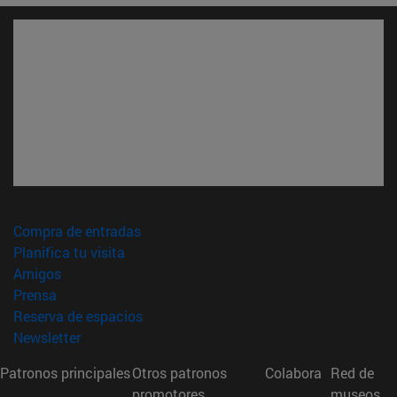
(abre en nueva ventana)
Compra de entradas
(abre en nueva ventana)
Planifica tu visita
(abre en nueva ventana)
Amigos
(abre en nueva ventana)
Prensa
(abre en nueva ventana)
Reserva de espacios
(abre en nueva ventana)
Newsletter
Patronos principales
Otros patronos
Colabora
Red de
promotores
museos