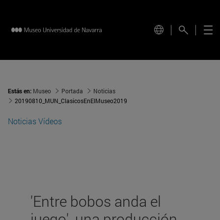
Estás en:
Museo
Portada
Noticias
20190810_MUN_ClasicosEnElMuseo2019
Noticias
Vídeos
'Entre bobos anda el
juego', una producción