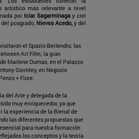
na. Los estudiantes tuvieron la
 artístico más relevante a nivel
dinada por
Iciar Sagarminaga
y con
 del posgrado,
Nieves Acedo,
y del
visitaron el Spazio Berlendis; las
Between Art Film; la gran
 de Marlene Dumas, en el Palazzo
Antony Gormley, en Negozio
 Penzo + Fiore.
ia del Arte y delegada de la
a sido muy enriquecedor, ya que
r la experiencia de la Bienal de
do las diferentes propuestas que
 esencial para nuestra formación
flejados los conceptos y la teoría