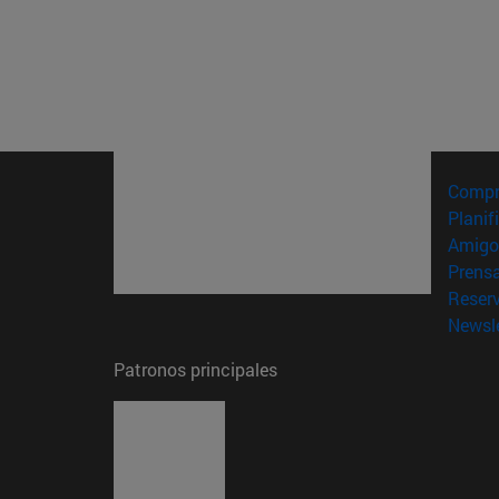
Compr
Planif
Amigo
Prens
Reser
Newsle
Patronos principales