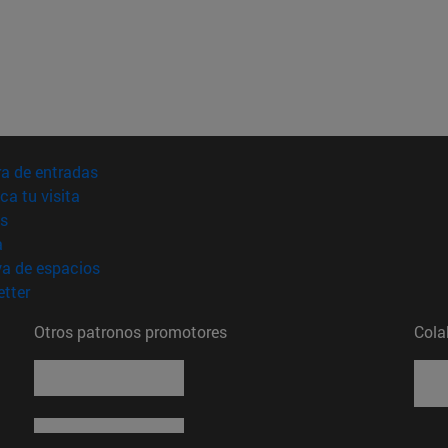
(abre en nueva ventana)
a de entradas
(abre en nueva ventana)
ica tu visita
(abre en nueva ventana)
s
(abre en nueva ventana)
a
(abre en nueva ventana)
va de espacios
(abre en nueva ventana)
tter
Otros patronos promotores
Cola